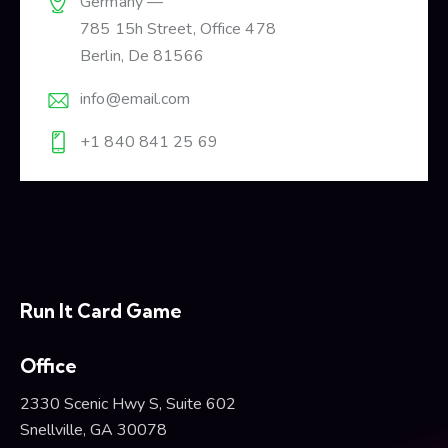
Germany —
785 15h Street, Office 478
Berlin, De 81566
info@email.com
+1 840 841 25 69
Run It Card Game
Office
2330 Scenic Hwy S, Suite 602
Snellville, GA 30078