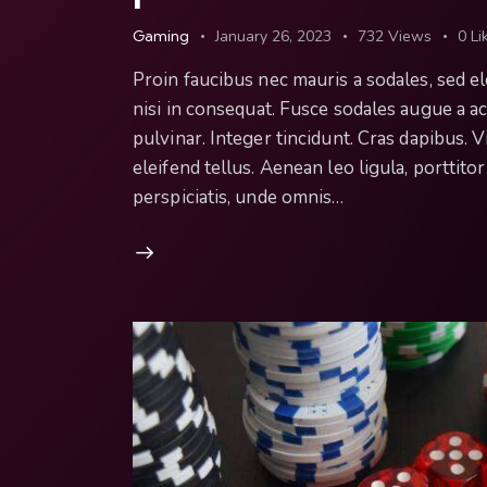
Gaming
January 26, 2023
732
Views
0
Li
Proin faucibus nec mauris a sodales, sed e
nisi in consequat. Fusce sodales augue a ac
pulvinar. Integer tincidunt. Cras dapibus
eleifend tellus. Aenean leo ligula, porttitor
perspiciatis, unde omnis…