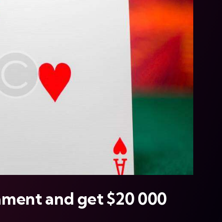
ament and get $20 000