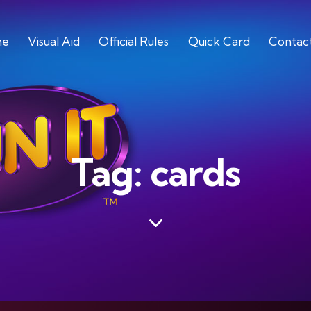
me
Visual Aid
Official Rules
Quick Card
Contac
Tag: cards