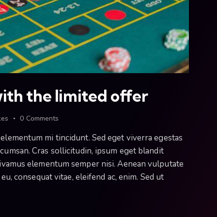
ith the limited offer
kes
0
Comments
 elementum mi tincidunt. Sed eget viverra egestas
cumsan. Cras sollicitudin, ipsum eget blandit
. Vivamus elementum semper nisi. Aenean vulputate
 eu, consequat vitae, eleifend ac, enim. Sed ut