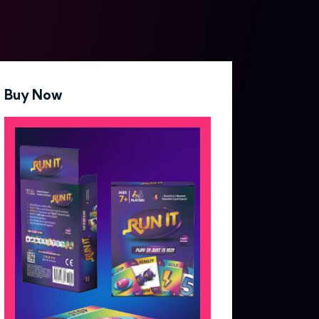
Buy Now