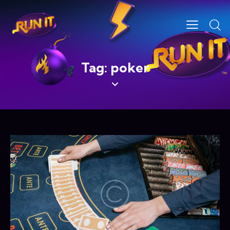
Tag: poker