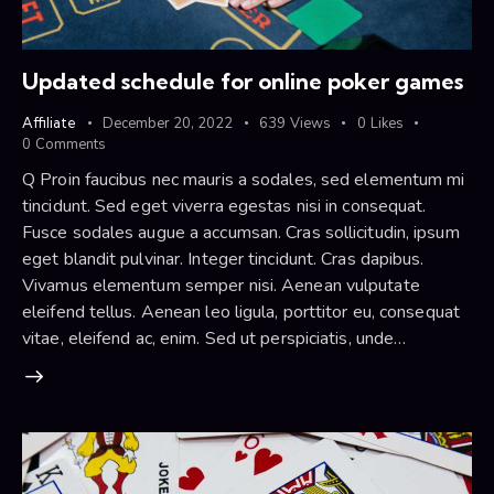
Updated schedule for online poker games
Affiliate
December 20, 2022
639
Views
0
Likes
0
Comments
Q Proin faucibus nec mauris a sodales, sed elementum mi
tincidunt. Sed eget viverra egestas nisi in consequat.
Fusce sodales augue a accumsan. Cras sollicitudin, ipsum
eget blandit pulvinar. Integer tincidunt. Cras dapibus.
Vivamus elementum semper nisi. Aenean vulputate
eleifend tellus. Aenean leo ligula, porttitor eu, consequat
vitae, eleifend ac, enim. Sed ut perspiciatis, unde…