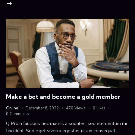
Make a bet and become a gold member
Online
December 8, 2022
476
Views
0
Likes
0
Comments
Q Proin faucibus nec mauris a sodales, sed elementum mi
tincidunt. Sed eget viverra egestas nisi in consequat.