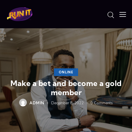
ONLINE
Make a bet and become a gold
member
ADMIN
December 8, 2022
0
Comments